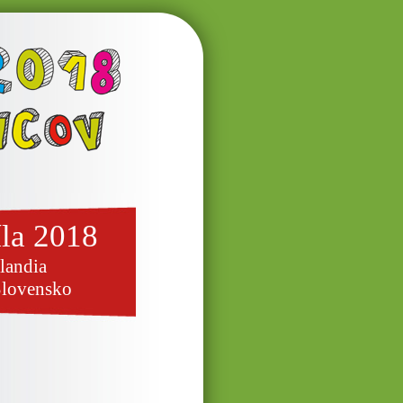
íla 2018
landia
Slovensko