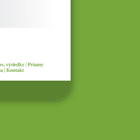
v, výsledky
Priamy
ia
Kontakt