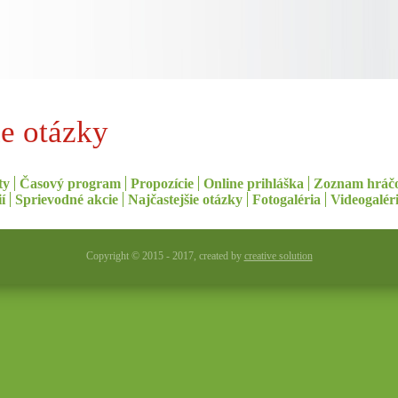
ie otázky
ty
Časový program
Propozície
Online prihláška
Zoznam hráčo
í
Sprievodné akcie
Najčastejšie otázky
Fotogaléria
Videogalér
Copyright ©
2015 - 2017, created by
creative solution