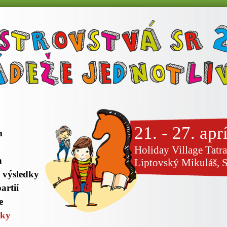
21. - 27. apr
m
Holiday Village Tatra
a
Liptovský Mikuláš, 
 výsledky
artií
e
zky